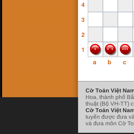
4
16 Feb 18, 13:38
ninhsyò
:
con ai ko
26 Jan 18, 19:10
hk90bk
:
3
https://www.facebook.com/huu.khanh.ba
ch.viet
25 Jan 18, 11:49
pokemonfushigidane
:
2
https://www.facebook.com/minhduyGood
25 Jan 18, 11:49
pokemonfushigidane
:
có ai chơi liên hệ
nick facebook của mình nhé :
1
22 Jan 18, 19:21
pokemonfushigidane
:
ai chơi với mình
ko nhỉ
a
b
c
7 Jan 18, 12:01
hk90bk
:
lão vào forum đi tui có post cái
link đó
7 Jan 18, 11:58
hk90bk
:
giờ ít người chơi cờ Toán nhỉ
7 Jan 18, 11:57
hk90bk
:
))))
Cờ Toán Việt Na
7 Jan 18, 11:57
Hoa, thành phố Bắ
hk90bk
:
Lão Hạc nếu thích chơi trò sắp
xếp các vì sao thì chơi cờ Dịch nhé
thuật (Bộ VH-TT) 
7 Jan 18, 06:30
Cờ Toán Việt Nam
lao hac
:
dau
[xem tiếp]
tuyến được đưa và
và đưa môn Cờ Toá