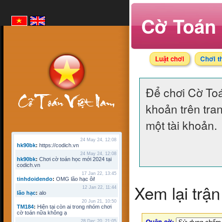
Cờ Toán 
Luật chơi
Chơi t
Để chơi Cờ To
khoản trên tra
một tài khoản.
24 May 24, 12:08
hk90bk
:
https://codich.vn
24 May 24, 12:08
hk90bk
:
Chơi cờ toán học mới 2024 tại
codich.vn
17 Jan 22, 13:45
tinhdoidendo
:
OMG lão hạc ôi!
Xem lại trận
12 Jan 22, 11:44
lão hạc
:
alo
20 Jun 21, 10:50
TM184
:
Hiện tại còn ai trong nhóm chơi
cờ toán nữa không ạ
Quân cờ:
28 Dec 20, 21:05