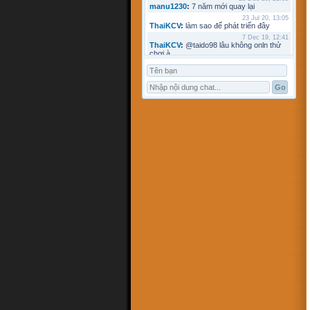
manu1230
:
7 năm mới quay lại
23 Jul 20, 13:05
ThaiKCV
:
làm sao để phát triển đây
7 Dec 19, 12:41
ThaiKCV
:
@taido98 lâu không onln thử
chơi à
7 Dec 19, 12:41
ThaiKCV
:
@kyminh lâu không online
7 Dec 19, 12:37
ThaiKCV
:
có ai chơi thử không?
20 Jan 19, 11:32
riots9x
:
zo
5 Jan 19, 15:21
flowins
:
co
19 Sep 18, 17:18
taido98
:
abc
27 Aug 18, 17:18
Pham Dac Loc
:
hihi
12 May 18, 10:15
Mathos
:
Có ai choi voi em ko?
3 Apr 18, 09:16
ANHNV
:
MÌNH DOWN K ĐƯỢC , AI CÓ
CHO MÌNH XIN VỚI : Chơi cờ toán với
máy tính
16 Mar 18, 20:46
kyminh
:
tạo bàn chơi làm sao
7 Mar 18, 22:13
khoibox4
:
AI CHƠI KO
7 Mar 18, 22:13
khoibox4
:
AI CHƠI KO
17 Feb 18, 10:15
hk90bk
:
còn tui đây