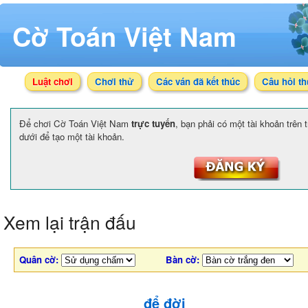
Cờ Toán Việt Nam
Luật chơi
Chơi thử
Các ván đã kết thúc
Câu hỏi t
Để chơi Cờ Toán Việt Nam
trực tuyến
, bạn phải có một tài khoản trên
dưới để tạo một tài khoản.
Xem lại trận đấu
Quân cờ:
Bàn cờ:
để đời