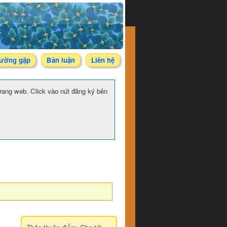
hường gặp
Bàn luận
Liên hệ
 trang web. Click vào nút đăng ký bên