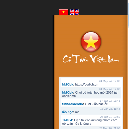
24 May 24, 12:08
hk90bk
:
https://codich.vn
24 May 24, 12:08
hk90bk
:
Chơi cờ toán học mới 2024 tại
codich.vn
17 Jan 22, 13:45
tinhdoidendo
:
OMG lão hạc ôi!
12 Jan 22, 11:44
lão hạc
:
alo
20 Jun 21, 10:50
TM184
:
Hiện tại còn ai trong nhóm chơi
cờ toán nữa không ạ
28 Dec 20, 21:05