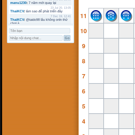
manu1230
:
7 năm mới quay lại
23 Jul 20, 13:05
ThaiKCV
:
làm sao để phát triển đây
11
7 Dec 19, 12:41
ThaiKCV
:
@taido98 lâu không onln thử
chơi à
10
7 Dec 19, 12:41
ThaiKCV
:
@kyminh lâu không online
7 Dec 19, 12:37
ThaiKCV
:
có ai chơi thử không?
9
20 Jan 19, 11:32
riots9x
:
zo
5 Jan 19, 15:21
flowins
:
co
8
19 Sep 18, 17:18
taido98
:
abc
27 Aug 18, 17:18
7
Pham Dac Loc
:
hihi
12 May 18, 10:15
Mathos
:
Có ai choi voi em ko?
3 Apr 18, 09:16
6
ANHNV
:
MÌNH DOWN K ĐƯỢC , AI CÓ
CHO MÌNH XIN VỚI : Chơi cờ toán với
máy tính
16 Mar 18, 20:46
5
kyminh
:
tạo bàn chơi làm sao
7 Mar 18, 22:13
khoibox4
:
AI CHƠI KO
4
7 Mar 18, 22:13
khoibox4
:
AI CHƠI KO
17 Feb 18, 10:15
hk90bk
:
còn tui đây