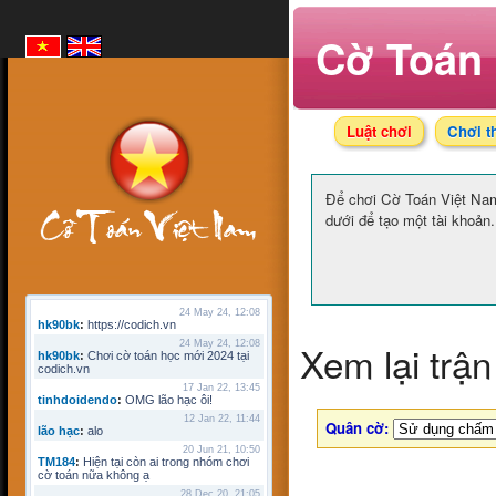
Cờ Toán 
Luật chơi
Chơi t
Để chơi Cờ Toán Việt N
dưới để tạo một tài khoản.
24 May 24, 12:08
hk90bk
:
https://codich.vn
Xem lại trận
24 May 24, 12:08
hk90bk
:
Chơi cờ toán học mới 2024 tại
codich.vn
17 Jan 22, 13:45
tinhdoidendo
:
OMG lão hạc ôi!
12 Jan 22, 11:44
Quân cờ:
lão hạc
:
alo
20 Jun 21, 10:50
TM184
:
Hiện tại còn ai trong nhóm chơi
cờ toán nữa không ạ
28 Dec 20, 21:05