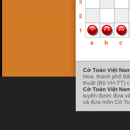
3
16 Feb 18, 13:38
ninhsyò
:
con ai ko
26 Jan 18, 19:10
2
hk90bk
:
https://www.facebook.com/huu.khanh.ba
ch.viet
25 Jan 18, 11:49
1
pokemonfushigidane
:
https://www.facebook.com/minhduyGood
25 Jan 18, 11:49
a
b
c
pokemonfushigidane
:
có ai chơi liên hệ
nick facebook của mình nhé :
22 Jan 18, 19:21
pokemonfushigidane
:
ai chơi với mình
ko nhỉ
7 Jan 18, 12:01
hk90bk
:
lão vào forum đi tui có post cái
link đó
Cờ Toán Việt Na
7 Jan 18, 11:58
Hoa, thành phố Bắ
hk90bk
:
giờ ít người chơi cờ Toán nhỉ
7 Jan 18, 11:57
thuật (Bộ VH-TT) 
hk90bk
:
))))
Cờ Toán Việt Nam
7 Jan 18, 11:57
hk90bk
:
Lão Hạc nếu thích chơi trò sắp
tuyến được đưa và
xếp các vì sao thì chơi cờ Dịch nhé
và đưa môn Cờ Toá
7 Jan 18, 06:30
lao hac
:
dau
[xem tiếp]