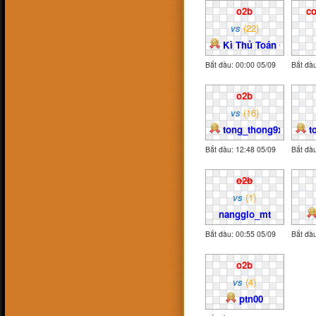
o2b
co
vs
(22)
Kì Thủ Toán Cờ
Bắt đầu: 00:00 05/09
Bắt đầu
o2b
vs
(16)
tong_thong9x
t
Bắt đầu: 12:48 05/09
Bắt đầu
o2b
vs
(1)
nanggio_mt
Bắt đầu: 00:55 05/09
Bắt đầu
o2b
vs
(4)
ptn00