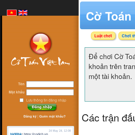
Cờ Toán 
Luật chơi
Chơi t
Để chơi Cờ To
khoản trên tra
một tài khoản.
Tên
Mật khẩu
Lưu thông tin đăng nhập
Các trận đấ
|
Đăng ký
Quên mật khẩu?
24 May 24, 12:08
hk90bk
:
https://codich.vn