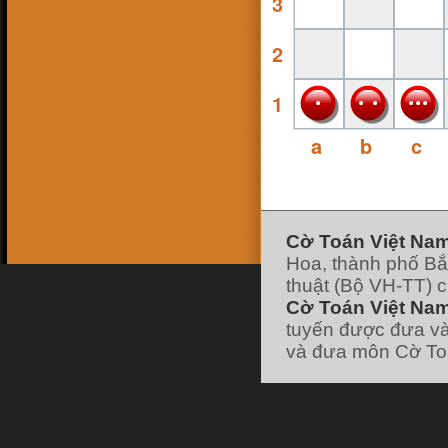
3
16 Feb 18, 13:38
ninhsyò
:
con ai ko
26 Jan 18, 19:10
2
hk90bk
:
https://www.facebook.com/huu.khanh.ba
ch.viet
25 Jan 18, 11:49
1
pokemonfushigidane
:
https://www.facebook.com/minhduyGood
25 Jan 18, 11:49
a
b
c
pokemonfushigidane
:
có ai chơi liên hệ
nick facebook của mình nhé :
22 Jan 18, 19:21
pokemonfushigidane
:
ai chơi với mình
ko nhỉ
7 Jan 18, 12:01
hk90bk
:
lão vào forum đi tui có post cái
link đó
Cờ Toán Việt Na
7 Jan 18, 11:58
Hoa, thành phố Bắ
hk90bk
:
giờ ít người chơi cờ Toán nhỉ
7 Jan 18, 11:57
thuật (Bộ VH-TT) 
hk90bk
:
))))
Cờ Toán Việt Nam
7 Jan 18, 11:57
hk90bk
:
Lão Hạc nếu thích chơi trò sắp
tuyến được đưa và
xếp các vì sao thì chơi cờ Dịch nhé
và đưa môn Cờ Toá
7 Jan 18, 06:30
lao hac
:
dau
[xem tiếp]