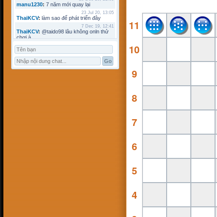
manu1230
:
7 năm mới quay lại
23 Jul 20, 13:05
ThaiKCV
:
làm sao để phát triển đây
11
7 Dec 19, 12:41
ThaiKCV
:
@taido98 lâu không onln thử
chơi à
10
7 Dec 19, 12:41
ThaiKCV
:
@kyminh lâu không online
7 Dec 19, 12:37
ThaiKCV
:
có ai chơi thử không?
9
20 Jan 19, 11:32
riots9x
:
zo
5 Jan 19, 15:21
flowins
:
co
8
19 Sep 18, 17:18
taido98
:
abc
27 Aug 18, 17:18
7
Pham Dac Loc
:
hihi
12 May 18, 10:15
Mathos
:
Có ai choi voi em ko?
3 Apr 18, 09:16
6
ANHNV
:
MÌNH DOWN K ĐƯỢC , AI CÓ
CHO MÌNH XIN VỚI : Chơi cờ toán với
máy tính
16 Mar 18, 20:46
5
kyminh
:
tạo bàn chơi làm sao
7 Mar 18, 22:13
khoibox4
:
AI CHƠI KO
4
7 Mar 18, 22:13
khoibox4
:
AI CHƠI KO
17 Feb 18, 10:15
hk90bk
:
còn tui đây