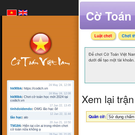
Cờ Toán 
Luật chơi
Chơi t
Để chơi Cờ Toán Việt N
dưới để tạo một tài khoản.
24 May 24, 12:08
hk90bk
:
https://codich.vn
Xem lại trận
24 May 24, 12:08
hk90bk
:
Chơi cờ toán học mới 2024 tại
codich.vn
17 Jan 22, 13:45
tinhdoidendo
:
OMG lão hạc ôi!
12 Jan 22, 11:44
Quân cờ:
lão hạc
:
alo
20 Jun 21, 10:50
TM184
:
Hiện tại còn ai trong nhóm chơi
cờ toán nữa không ạ
28 Dec 20, 21:05