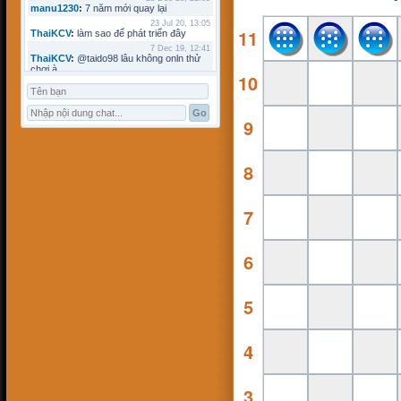
manu1230
:
7 năm mới quay lại
23 Jul 20, 13:05
11
ThaiKCV
:
làm sao để phát triển đây
7 Dec 19, 12:41
ThaiKCV
:
@taido98 lâu không onln thử
chơi à
10
7 Dec 19, 12:41
ThaiKCV
:
@kyminh lâu không online
7 Dec 19, 12:37
ThaiKCV
:
có ai chơi thử không?
9
20 Jan 19, 11:32
riots9x
:
zo
5 Jan 19, 15:21
8
flowins
:
co
19 Sep 18, 17:18
taido98
:
abc
7
27 Aug 18, 17:18
Pham Dac Loc
:
hihi
12 May 18, 10:15
Mathos
:
Có ai choi voi em ko?
6
3 Apr 18, 09:16
ANHNV
:
MÌNH DOWN K ĐƯỢC , AI CÓ
CHO MÌNH XIN VỚI : Chơi cờ toán với
máy tính
5
16 Mar 18, 20:46
kyminh
:
tạo bàn chơi làm sao
7 Mar 18, 22:13
khoibox4
:
AI CHƠI KO
4
7 Mar 18, 22:13
khoibox4
:
AI CHƠI KO
17 Feb 18, 10:15
3
hk90bk
:
còn tui đây