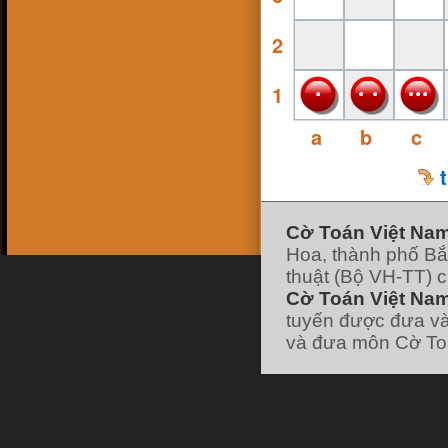
16 Feb 18, 13:38
ninhsyò
:
con ai ko
2
26 Jan 18, 19:10
hk90bk
:
https://www.facebook.com/huu.khanh.ba
ch.viet
1
25 Jan 18, 11:49
pokemonfushigidane
:
https://www.facebook.com/minhduyGood
a
b
c
25 Jan 18, 11:49
pokemonfushigidane
:
có ai chơi liên hệ
nick facebook của mình nhé :
22 Jan 18, 19:21
pokemonfushigidane
:
ai chơi với mình
ko nhỉ
7 Jan 18, 12:01
hk90bk
:
lão vào forum đi tui có post cái
Cờ Toán Việt Na
link đó
Hoa, thành phố Bắ
7 Jan 18, 11:58
hk90bk
:
giờ ít người chơi cờ Toán nhỉ
thuật (Bộ VH-TT) 
7 Jan 18, 11:57
Cờ Toán Việt Nam
hk90bk
:
))))
7 Jan 18, 11:57
tuyến được đưa và
hk90bk
:
Lão Hạc nếu thích chơi trò sắp
xếp các vì sao thì chơi cờ Dịch nhé
và đưa môn Cờ Toá
7 Jan 18, 06:30
lao hac
:
dau
[xem tiếp]