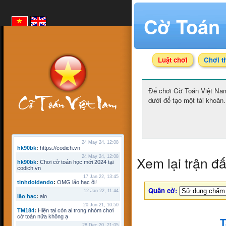
Cờ Toán 
Luật chơi
Chơi t
Để chơi Cờ Toán Việt N
dưới để tạo một tài khoản.
24 May 24, 12:08
hk90bk
:
https://codich.vn
Xem lại trận đ
24 May 24, 12:08
hk90bk
:
Chơi cờ toán học mới 2024 tại
codich.vn
17 Jan 22, 13:45
tinhdoidendo
:
OMG lão hạc ôi!
Quân cờ:
12 Jan 22, 11:44
lão hạc
:
alo
20 Jun 21, 10:50
TM184
:
Hiện tại còn ai trong nhóm chơi
cờ toán nữa không ạ
T
28 Dec 20, 21:05