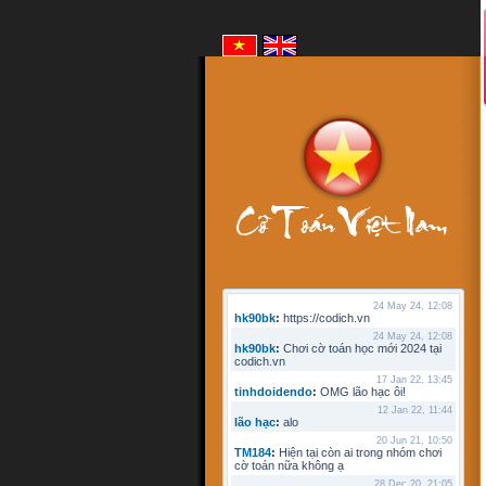
24 May 24, 12:08
hk90bk
:
https://codich.vn
24 May 24, 12:08
hk90bk
:
Chơi cờ toán học mới 2024 tại
codich.vn
17 Jan 22, 13:45
tinhdoidendo
:
OMG lão hạc ôi!
12 Jan 22, 11:44
lão hạc
:
alo
20 Jun 21, 10:50
TM184
:
Hiện tại còn ai trong nhóm chơi
cờ toán nữa không ạ
28 Dec 20, 21:05