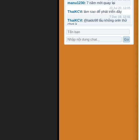
manu1230
:
7 năm mới quay lại
23 Jul 20, 13:05
ThaiKCV
:
làm sao để phát triển đây
7 Dec 19, 12:41
ThaiKCV
:
@taido98 lâu không onln thử
chơi à
7 Dec 19, 12:41
ThaiKCV
:
@kyminh lâu không online
7 Dec 19, 12:37
ThaiKCV
:
có ai chơi thử không?
20 Jan 19, 11:32
riots9x
:
zo
5 Jan 19, 15:21
flowins
:
co
19 Sep 18, 17:18
taido98
:
abc
27 Aug 18, 17:18
Pham Dac Loc
:
hihi
12 May 18, 10:15
Mathos
:
Có ai choi voi em ko?
3 Apr 18, 09:16
ANHNV
:
MÌNH DOWN K ĐƯỢC , AI CÓ
CHO MÌNH XIN VỚI : Chơi cờ toán với
máy tính
16 Mar 18, 20:46
kyminh
:
tạo bàn chơi làm sao
7 Mar 18, 22:13
khoibox4
:
AI CHƠI KO
7 Mar 18, 22:13
khoibox4
:
AI CHƠI KO
17 Feb 18, 10:15
hk90bk
:
còn tui đây