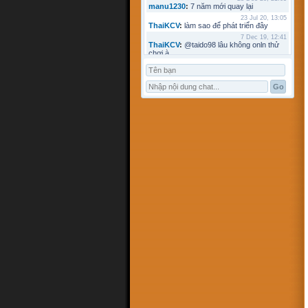
manu1230
:
7 năm mới quay lại
23 Jul 20, 13:05
ThaiKCV
:
làm sao để phát triển đây
7 Dec 19, 12:41
ThaiKCV
:
@taido98 lâu không onln thử
chơi à
7 Dec 19, 12:41
ThaiKCV
:
@kyminh lâu không online
7 Dec 19, 12:37
ThaiKCV
:
có ai chơi thử không?
20 Jan 19, 11:32
riots9x
:
zo
5 Jan 19, 15:21
flowins
:
co
19 Sep 18, 17:18
taido98
:
abc
27 Aug 18, 17:18
Pham Dac Loc
:
hihi
12 May 18, 10:15
Mathos
:
Có ai choi voi em ko?
3 Apr 18, 09:16
ANHNV
:
MÌNH DOWN K ĐƯỢC , AI CÓ
CHO MÌNH XIN VỚI : Chơi cờ toán với
máy tính
16 Mar 18, 20:46
kyminh
:
tạo bàn chơi làm sao
7 Mar 18, 22:13
khoibox4
:
AI CHƠI KO
7 Mar 18, 22:13
khoibox4
:
AI CHƠI KO
17 Feb 18, 10:15
hk90bk
:
còn tui đây