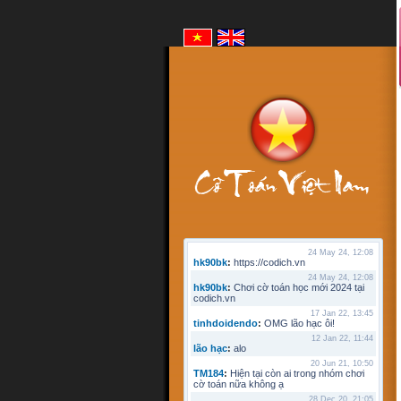
24 May 24, 12:08
hk90bk
:
https://codich.vn
24 May 24, 12:08
hk90bk
:
Chơi cờ toán học mới 2024 tại
codich.vn
17 Jan 22, 13:45
tinhdoidendo
:
OMG lão hạc ôi!
12 Jan 22, 11:44
lão hạc
:
alo
20 Jun 21, 10:50
TM184
:
Hiện tại còn ai trong nhóm chơi
cờ toán nữa không ạ
28 Dec 20, 21:05