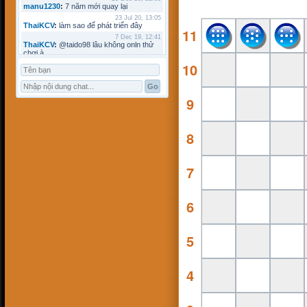
manu1230
:
7 năm mới quay lại
23 Jul 20, 13:05
ThaiKCV
:
làm sao để phát triển đây
11
7 Dec 19, 12:41
ThaiKCV
:
@taido98 lâu không onln thử
chơi à
10
7 Dec 19, 12:41
ThaiKCV
:
@kyminh lâu không online
7 Dec 19, 12:37
ThaiKCV
:
có ai chơi thử không?
9
20 Jan 19, 11:32
riots9x
:
zo
5 Jan 19, 15:21
flowins
:
co
8
19 Sep 18, 17:18
taido98
:
abc
27 Aug 18, 17:18
7
Pham Dac Loc
:
hihi
12 May 18, 10:15
Mathos
:
Có ai choi voi em ko?
3 Apr 18, 09:16
6
ANHNV
:
MÌNH DOWN K ĐƯỢC , AI CÓ
CHO MÌNH XIN VỚI : Chơi cờ toán với
máy tính
16 Mar 18, 20:46
5
kyminh
:
tạo bàn chơi làm sao
7 Mar 18, 22:13
khoibox4
:
AI CHƠI KO
4
7 Mar 18, 22:13
khoibox4
:
AI CHƠI KO
17 Feb 18, 10:15
hk90bk
:
còn tui đây