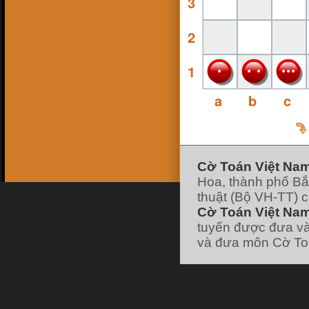
3
16 Feb 18, 13:38
ninhsyò
:
con ai ko
26 Jan 18, 19:10
2
hk90bk
:
https://www.facebook.com/huu.khanh.ba
ch.viet
25 Jan 18, 11:49
1
pokemonfushigidane
:
https://www.facebook.com/minhduyGood
25 Jan 18, 11:49
a
b
c
pokemonfushigidane
:
có ai chơi liên hệ
nick facebook của mình nhé :
22 Jan 18, 19:21
pokemonfushigidane
:
ai chơi với mình
ko nhỉ
7 Jan 18, 12:01
hk90bk
:
lão vào forum đi tui có post cái
link đó
Cờ Toán Việt Na
7 Jan 18, 11:58
Hoa, thành phố Bắ
hk90bk
:
giờ ít người chơi cờ Toán nhỉ
7 Jan 18, 11:57
thuật (Bộ VH-TT) 
hk90bk
:
))))
Cờ Toán Việt Nam
7 Jan 18, 11:57
hk90bk
:
Lão Hạc nếu thích chơi trò sắp
tuyến được đưa và
xếp các vì sao thì chơi cờ Dịch nhé
và đưa môn Cờ Toá
7 Jan 18, 06:30
lao hac
:
dau
[xem tiếp]