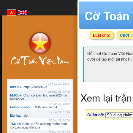
Cờ Toán 
Luật chơi
Chơi t
Để chơi Cờ Toán Việt N
dưới để tạo một tài khoản.
24 May 24, 12:08
hk90bk
:
https://codich.vn
Xem lại trận
24 May 24, 12:08
hk90bk
:
Chơi cờ toán học mới 2024 tại
codich.vn
17 Jan 22, 13:45
tinhdoidendo
:
OMG lão hạc ôi!
12 Jan 22, 11:44
Quân cờ:
lão hạc
:
alo
20 Jun 21, 10:50
TM184
:
Hiện tại còn ai trong nhóm chơi
cờ toán nữa không ạ
28 Dec 20, 21:05