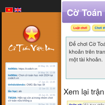
Cờ Toán 
Luật chơi
Chơi t
Để chơi Cờ To
khoản trên tra
một tài khoản.
24 May 24, 12:08
hk90bk
:
https://codich.vn
24 May 24, 12:08
hk90bk
:
Chơi cờ toán học mới 2024 tại
codich.vn
17 Jan 22, 13:45
tinhdoidendo
:
OMG lão hạc ôi!
Xem lại trận
12 Jan 22, 11:44
lão hạc
:
alo
20 Jun 21, 10:50
TM184
:
Hiện tại còn ai trong nhóm chơi
cờ toán nữa không ạ
Quân cờ:
28 Dec 20, 21:05