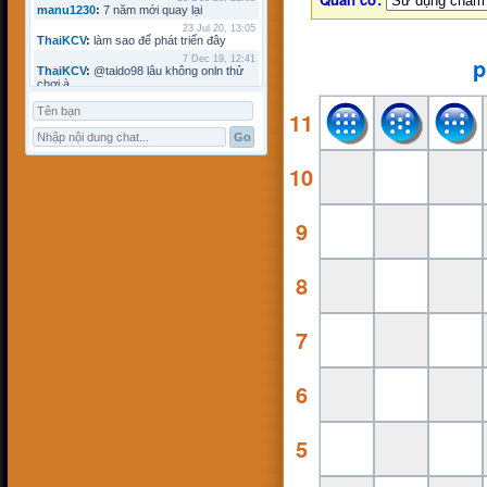
manu1230
:
7 năm mới quay lại
23 Jul 20, 13:05
ThaiKCV
:
làm sao để phát triển đây
p
7 Dec 19, 12:41
ThaiKCV
:
@taido98 lâu không onln thử
chơi à
7 Dec 19, 12:41
11
ThaiKCV
:
@kyminh lâu không online
7 Dec 19, 12:37
ThaiKCV
:
có ai chơi thử không?
20 Jan 19, 11:32
10
riots9x
:
zo
5 Jan 19, 15:21
flowins
:
co
9
19 Sep 18, 17:18
taido98
:
abc
27 Aug 18, 17:18
Pham Dac Loc
:
hihi
8
12 May 18, 10:15
Mathos
:
Có ai choi voi em ko?
3 Apr 18, 09:16
ANHNV
:
MÌNH DOWN K ĐƯỢC , AI CÓ
7
CHO MÌNH XIN VỚI : Chơi cờ toán với
máy tính
16 Mar 18, 20:46
kyminh
:
tạo bàn chơi làm sao
6
7 Mar 18, 22:13
khoibox4
:
AI CHƠI KO
7 Mar 18, 22:13
5
khoibox4
:
AI CHƠI KO
17 Feb 18, 10:15
hk90bk
:
còn tui đây