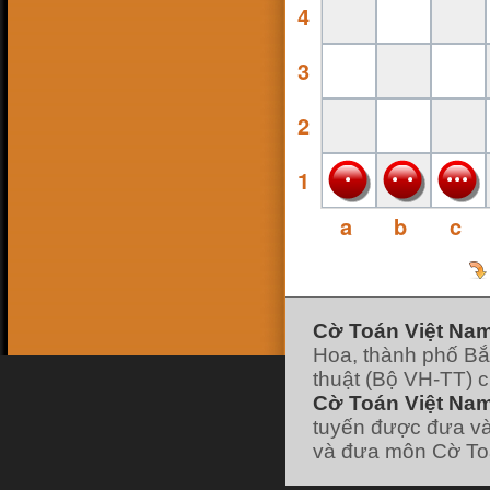
4
16 Feb 18, 13:38
ninhsyò
:
con ai ko
26 Jan 18, 19:10
hk90bk
:
3
https://www.facebook.com/huu.khanh.ba
ch.viet
25 Jan 18, 11:49
pokemonfushigidane
:
2
https://www.facebook.com/minhduyGood
25 Jan 18, 11:49
pokemonfushigidane
:
có ai chơi liên hệ
nick facebook của mình nhé :
1
22 Jan 18, 19:21
pokemonfushigidane
:
ai chơi với mình
ko nhỉ
a
b
c
7 Jan 18, 12:01
hk90bk
:
lão vào forum đi tui có post cái
link đó
7 Jan 18, 11:58
hk90bk
:
giờ ít người chơi cờ Toán nhỉ
7 Jan 18, 11:57
hk90bk
:
))))
Cờ Toán Việt Na
7 Jan 18, 11:57
Hoa, thành phố Bắ
hk90bk
:
Lão Hạc nếu thích chơi trò sắp
xếp các vì sao thì chơi cờ Dịch nhé
thuật (Bộ VH-TT) 
7 Jan 18, 06:30
Cờ Toán Việt Nam
lao hac
:
dau
[xem tiếp]
tuyến được đưa và
và đưa môn Cờ Toá