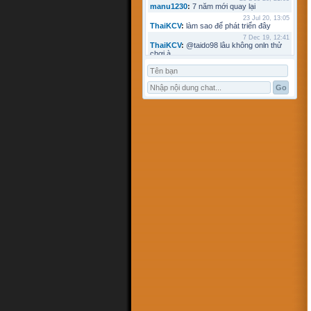
manu1230
:
7 năm mới quay lại
23 Jul 20, 13:05
ThaiKCV
:
làm sao để phát triển đây
7 Dec 19, 12:41
ThaiKCV
:
@taido98 lâu không onln thử
chơi à
7 Dec 19, 12:41
ThaiKCV
:
@kyminh lâu không online
7 Dec 19, 12:37
ThaiKCV
:
có ai chơi thử không?
20 Jan 19, 11:32
riots9x
:
zo
5 Jan 19, 15:21
flowins
:
co
19 Sep 18, 17:18
taido98
:
abc
27 Aug 18, 17:18
Pham Dac Loc
:
hihi
12 May 18, 10:15
Mathos
:
Có ai choi voi em ko?
3 Apr 18, 09:16
ANHNV
:
MÌNH DOWN K ĐƯỢC , AI CÓ
CHO MÌNH XIN VỚI : Chơi cờ toán với
máy tính
16 Mar 18, 20:46
kyminh
:
tạo bàn chơi làm sao
7 Mar 18, 22:13
khoibox4
:
AI CHƠI KO
7 Mar 18, 22:13
khoibox4
:
AI CHƠI KO
17 Feb 18, 10:15
hk90bk
:
còn tui đây