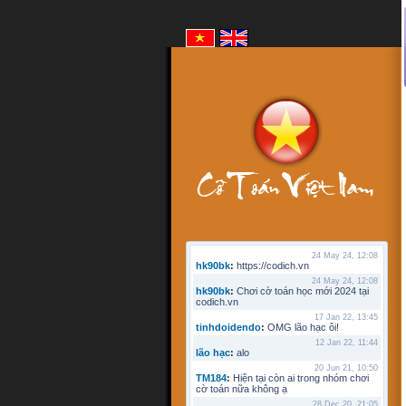
24 May 24, 12:08
hk90bk
:
https://codich.vn
24 May 24, 12:08
hk90bk
:
Chơi cờ toán học mới 2024 tại
codich.vn
17 Jan 22, 13:45
tinhdoidendo
:
OMG lão hạc ôi!
12 Jan 22, 11:44
lão hạc
:
alo
20 Jun 21, 10:50
TM184
:
Hiện tại còn ai trong nhóm chơi
cờ toán nữa không ạ
28 Dec 20, 21:05