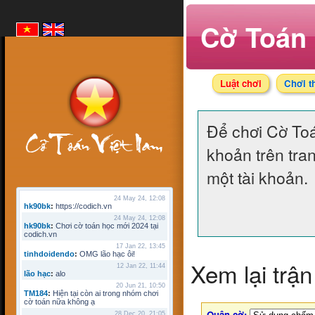
Cờ Toán 
Luật chơi
Chơi t
Để chơi Cờ To
khoản trên tra
một tài khoản.
24 May 24, 12:08
hk90bk
:
https://codich.vn
24 May 24, 12:08
hk90bk
:
Chơi cờ toán học mới 2024 tại
codich.vn
17 Jan 22, 13:45
tinhdoidendo
:
OMG lão hạc ôi!
Xem lại trận
12 Jan 22, 11:44
lão hạc
:
alo
20 Jun 21, 10:50
TM184
:
Hiện tại còn ai trong nhóm chơi
cờ toán nữa không ạ
Quân cờ:
28 Dec 20, 21:05