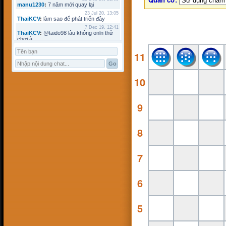
manu1230
:
7 năm mới quay lại
23 Jul 20, 13:05
ThaiKCV
:
làm sao để phát triển đây
7 Dec 19, 12:41
ThaiKCV
:
@taido98 lâu không onln thử
chơi à
7 Dec 19, 12:41
11
ThaiKCV
:
@kyminh lâu không online
7 Dec 19, 12:37
ThaiKCV
:
có ai chơi thử không?
20 Jan 19, 11:32
10
riots9x
:
zo
5 Jan 19, 15:21
flowins
:
co
9
19 Sep 18, 17:18
taido98
:
abc
27 Aug 18, 17:18
Pham Dac Loc
:
hihi
8
12 May 18, 10:15
Mathos
:
Có ai choi voi em ko?
3 Apr 18, 09:16
ANHNV
:
MÌNH DOWN K ĐƯỢC , AI CÓ
7
CHO MÌNH XIN VỚI : Chơi cờ toán với
máy tính
16 Mar 18, 20:46
kyminh
:
tạo bàn chơi làm sao
6
7 Mar 18, 22:13
khoibox4
:
AI CHƠI KO
7 Mar 18, 22:13
5
khoibox4
:
AI CHƠI KO
17 Feb 18, 10:15
hk90bk
:
còn tui đây