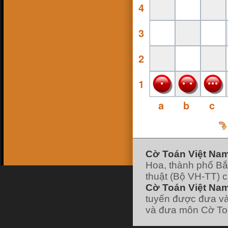
4
16 Feb 18, 13:38
ninhsyò
:
con ai ko
26 Jan 18, 19:10
hk90bk
:
3
https://www.facebook.com/huu.khanh.ba
ch.viet
25 Jan 18, 11:49
pokemonfushigidane
:
2
https://www.facebook.com/minhduyGood
25 Jan 18, 11:49
pokemonfushigidane
:
có ai chơi liên hệ
nick facebook của mình nhé :
1
22 Jan 18, 19:21
pokemonfushigidane
:
ai chơi với mình
ko nhỉ
a
b
c
7 Jan 18, 12:01
hk90bk
:
lão vào forum đi tui có post cái
link đó
7 Jan 18, 11:58
hk90bk
:
giờ ít người chơi cờ Toán nhỉ
7 Jan 18, 11:57
hk90bk
:
))))
Cờ Toán Việt Na
7 Jan 18, 11:57
Hoa, thành phố Bắ
hk90bk
:
Lão Hạc nếu thích chơi trò sắp
xếp các vì sao thì chơi cờ Dịch nhé
thuật (Bộ VH-TT) 
7 Jan 18, 06:30
Cờ Toán Việt Nam
lao hac
:
dau
[xem tiếp]
tuyến được đưa và
và đưa môn Cờ Toá