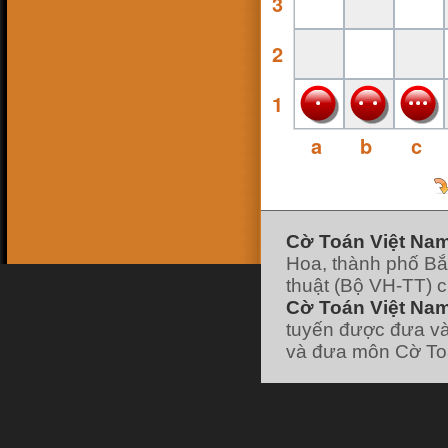
3
16 Feb 18, 13:38
ninhsyò
:
con ai ko
26 Jan 18, 19:10
2
hk90bk
:
https://www.facebook.com/huu.khanh.ba
ch.viet
25 Jan 18, 11:49
1
pokemonfushigidane
:
https://www.facebook.com/minhduyGood
25 Jan 18, 11:49
a
b
c
pokemonfushigidane
:
có ai chơi liên hệ
nick facebook của mình nhé :
22 Jan 18, 19:21
pokemonfushigidane
:
ai chơi với mình
ko nhỉ
7 Jan 18, 12:01
hk90bk
:
lão vào forum đi tui có post cái
link đó
Cờ Toán Việt Na
7 Jan 18, 11:58
Hoa, thành phố Bắ
hk90bk
:
giờ ít người chơi cờ Toán nhỉ
7 Jan 18, 11:57
thuật (Bộ VH-TT) 
hk90bk
:
))))
Cờ Toán Việt Nam
7 Jan 18, 11:57
hk90bk
:
Lão Hạc nếu thích chơi trò sắp
tuyến được đưa và
xếp các vì sao thì chơi cờ Dịch nhé
và đưa môn Cờ Toá
7 Jan 18, 06:30
lao hac
:
dau
[xem tiếp]