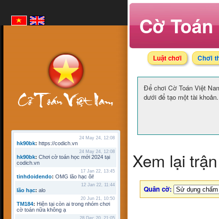
Cờ Toán 
Luật chơi
Chơi t
Để chơi Cờ Toán Việt N
dưới để tạo một tài khoản.
24 May 24, 12:08
hk90bk
:
https://codich.vn
Xem lại trận
24 May 24, 12:08
hk90bk
:
Chơi cờ toán học mới 2024 tại
codich.vn
17 Jan 22, 13:45
tinhdoidendo
:
OMG lão hạc ôi!
12 Jan 22, 11:44
Quân cờ:
lão hạc
:
alo
20 Jun 21, 10:50
TM184
:
Hiện tại còn ai trong nhóm chơi
cờ toán nữa không ạ
28 Dec 20, 21:05