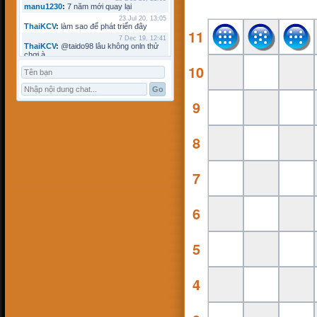
manu1230
:
7 năm mới quay lại
23 Jul 20, 13:05
ThaiKCV
:
làm sao để phát triển đây
11
7 Dec 19, 12:41
ThaiKCV
:
@taido98 lâu không onln thử
chơi à
10
7 Dec 19, 12:41
ThaiKCV
:
@kyminh lâu không online
7 Dec 19, 12:37
ThaiKCV
:
có ai chơi thử không?
9
20 Jan 19, 11:32
riots9x
:
zo
5 Jan 19, 15:21
flowins
:
co
8
19 Sep 18, 17:18
taido98
:
abc
27 Aug 18, 17:18
7
Pham Dac Loc
:
hihi
12 May 18, 10:15
Mathos
:
Có ai choi voi em ko?
3 Apr 18, 09:16
6
ANHNV
:
MÌNH DOWN K ĐƯỢC , AI CÓ
CHO MÌNH XIN VỚI : Chơi cờ toán với
máy tính
16 Mar 18, 20:46
5
kyminh
:
tạo bàn chơi làm sao
7 Mar 18, 22:13
khoibox4
:
AI CHƠI KO
4
7 Mar 18, 22:13
khoibox4
:
AI CHƠI KO
17 Feb 18, 10:15
hk90bk
:
còn tui đây