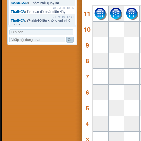
manu1230
:
7 năm mới quay lại
23 Jul 20, 13:05
11
ThaiKCV
:
làm sao để phát triển đây
7 Dec 19, 12:41
ThaiKCV
:
@taido98 lâu không onln thử
chơi à
10
7 Dec 19, 12:41
ThaiKCV
:
@kyminh lâu không online
7 Dec 19, 12:37
ThaiKCV
:
có ai chơi thử không?
9
20 Jan 19, 11:32
riots9x
:
zo
5 Jan 19, 15:21
8
flowins
:
co
19 Sep 18, 17:18
taido98
:
abc
7
27 Aug 18, 17:18
Pham Dac Loc
:
hihi
12 May 18, 10:15
Mathos
:
Có ai choi voi em ko?
6
3 Apr 18, 09:16
ANHNV
:
MÌNH DOWN K ĐƯỢC , AI CÓ
CHO MÌNH XIN VỚI : Chơi cờ toán với
máy tính
5
16 Mar 18, 20:46
kyminh
:
tạo bàn chơi làm sao
7 Mar 18, 22:13
khoibox4
:
AI CHƠI KO
4
7 Mar 18, 22:13
khoibox4
:
AI CHƠI KO
17 Feb 18, 10:15
3
hk90bk
:
còn tui đây