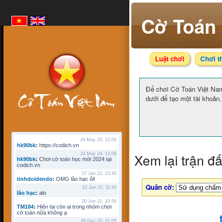
Cờ Toán 
Luật chơi
Chơi t
Để chơi Cờ Toán Việt N
dưới để tạo một tài khoản.
24 May 24, 12:08
hk90bk
:
https://codich.vn
Xem lại trận đ
24 May 24, 12:08
hk90bk
:
Chơi cờ toán học mới 2024 tại
codich.vn
17 Jan 22, 13:45
tinhdoidendo
:
OMG lão hạc ôi!
Quân cờ:
12 Jan 22, 11:44
lão hạc
:
alo
20 Jun 21, 10:50
TM184
:
Hiện tại còn ai trong nhóm chơi
cờ toán nữa không ạ
28 Dec 20, 21:05