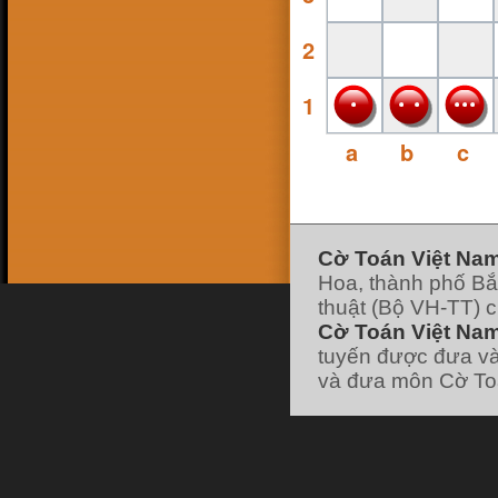
16 Feb 18, 13:38
ninhsyò
:
con ai ko
2
26 Jan 18, 19:10
hk90bk
:
https://www.facebook.com/huu.khanh.ba
ch.viet
1
25 Jan 18, 11:49
pokemonfushigidane
:
https://www.facebook.com/minhduyGood
a
b
c
25 Jan 18, 11:49
pokemonfushigidane
:
có ai chơi liên hệ
nick facebook của mình nhé :
22 Jan 18, 19:21
pokemonfushigidane
:
ai chơi với mình
ko nhỉ
7 Jan 18, 12:01
hk90bk
:
lão vào forum đi tui có post cái
Cờ Toán Việt Na
link đó
Hoa, thành phố Bắ
7 Jan 18, 11:58
hk90bk
:
giờ ít người chơi cờ Toán nhỉ
thuật (Bộ VH-TT) 
7 Jan 18, 11:57
Cờ Toán Việt Nam
hk90bk
:
))))
7 Jan 18, 11:57
tuyến được đưa và
hk90bk
:
Lão Hạc nếu thích chơi trò sắp
xếp các vì sao thì chơi cờ Dịch nhé
và đưa môn Cờ Toá
7 Jan 18, 06:30
lao hac
:
dau
[xem tiếp]