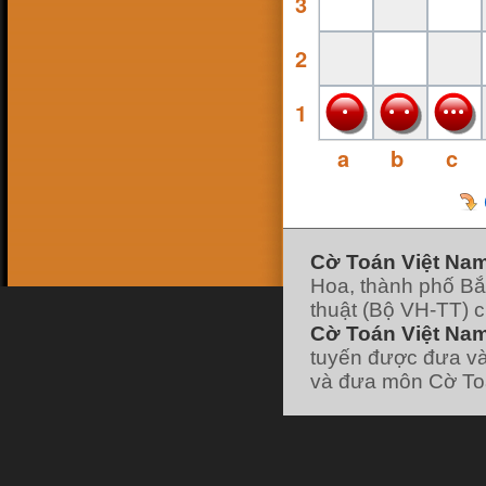
3
16 Feb 18, 13:38
ninhsyò
:
con ai ko
26 Jan 18, 19:10
2
hk90bk
:
https://www.facebook.com/huu.khanh.ba
ch.viet
25 Jan 18, 11:49
1
pokemonfushigidane
:
https://www.facebook.com/minhduyGood
25 Jan 18, 11:49
a
b
c
pokemonfushigidane
:
có ai chơi liên hệ
nick facebook của mình nhé :
22 Jan 18, 19:21
pokemonfushigidane
:
ai chơi với mình
ko nhỉ
7 Jan 18, 12:01
hk90bk
:
lão vào forum đi tui có post cái
link đó
Cờ Toán Việt Na
7 Jan 18, 11:58
Hoa, thành phố Bắ
hk90bk
:
giờ ít người chơi cờ Toán nhỉ
7 Jan 18, 11:57
thuật (Bộ VH-TT) 
hk90bk
:
))))
Cờ Toán Việt Nam
7 Jan 18, 11:57
hk90bk
:
Lão Hạc nếu thích chơi trò sắp
tuyến được đưa và
xếp các vì sao thì chơi cờ Dịch nhé
và đưa môn Cờ Toá
7 Jan 18, 06:30
lao hac
:
dau
[xem tiếp]