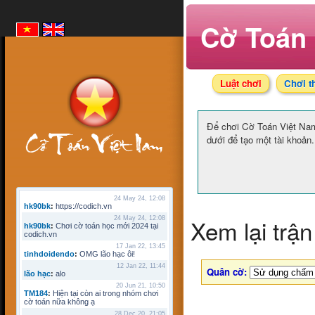
Cờ Toán 
Luật chơi
Chơi t
Để chơi Cờ Toán Việt N
dưới để tạo một tài khoản.
24 May 24, 12:08
hk90bk
:
https://codich.vn
Xem lại trận
24 May 24, 12:08
hk90bk
:
Chơi cờ toán học mới 2024 tại
codich.vn
17 Jan 22, 13:45
tinhdoidendo
:
OMG lão hạc ôi!
12 Jan 22, 11:44
Quân cờ:
lão hạc
:
alo
20 Jun 21, 10:50
TM184
:
Hiện tại còn ai trong nhóm chơi
cờ toán nữa không ạ
28 Dec 20, 21:05