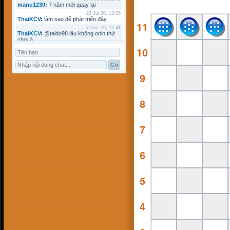
manu1230
:
7 năm mới quay lại
23 Jul 20, 13:05
ThaiKCV
:
làm sao để phát triển đây
11
7 Dec 19, 12:41
ThaiKCV
:
@taido98 lâu không onln thử
chơi à
10
7 Dec 19, 12:41
ThaiKCV
:
@kyminh lâu không online
7 Dec 19, 12:37
ThaiKCV
:
có ai chơi thử không?
9
20 Jan 19, 11:32
riots9x
:
zo
5 Jan 19, 15:21
flowins
:
co
8
19 Sep 18, 17:18
taido98
:
abc
27 Aug 18, 17:18
7
Pham Dac Loc
:
hihi
12 May 18, 10:15
Mathos
:
Có ai choi voi em ko?
3 Apr 18, 09:16
6
ANHNV
:
MÌNH DOWN K ĐƯỢC , AI CÓ
CHO MÌNH XIN VỚI : Chơi cờ toán với
máy tính
16 Mar 18, 20:46
5
kyminh
:
tạo bàn chơi làm sao
7 Mar 18, 22:13
khoibox4
:
AI CHƠI KO
4
7 Mar 18, 22:13
khoibox4
:
AI CHƠI KO
17 Feb 18, 10:15
hk90bk
:
còn tui đây