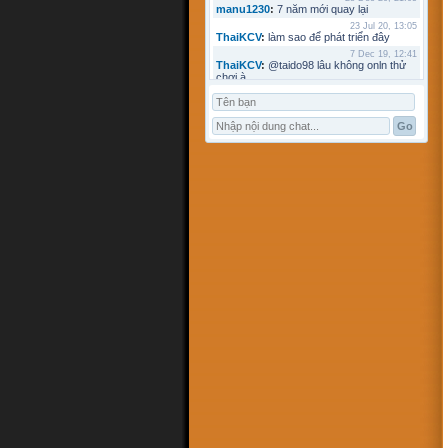
manu1230
:
7 năm mới quay lại
23 Jul 20, 13:05
ThaiKCV
:
làm sao để phát triển đây
7 Dec 19, 12:41
ThaiKCV
:
@taido98 lâu không onln thử
chơi à
7 Dec 19, 12:41
ThaiKCV
:
@kyminh lâu không online
7 Dec 19, 12:37
ThaiKCV
:
có ai chơi thử không?
20 Jan 19, 11:32
riots9x
:
zo
5 Jan 19, 15:21
flowins
:
co
19 Sep 18, 17:18
taido98
:
abc
27 Aug 18, 17:18
Pham Dac Loc
:
hihi
12 May 18, 10:15
Mathos
:
Có ai choi voi em ko?
3 Apr 18, 09:16
ANHNV
:
MÌNH DOWN K ĐƯỢC , AI CÓ
CHO MÌNH XIN VỚI : Chơi cờ toán với
máy tính
16 Mar 18, 20:46
kyminh
:
tạo bàn chơi làm sao
7 Mar 18, 22:13
khoibox4
:
AI CHƠI KO
7 Mar 18, 22:13
khoibox4
:
AI CHƠI KO
17 Feb 18, 10:15
hk90bk
:
còn tui đây