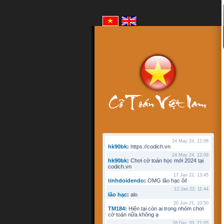
24 May 24, 12:08
hk90bk
:
https://codich.vn
24 May 24, 12:08
hk90bk
:
Chơi cờ toán học mới 2024 tại
codich.vn
17 Jan 22, 13:45
tinhdoidendo
:
OMG lão hạc ôi!
12 Jan 22, 11:44
lão hạc
:
alo
20 Jun 21, 10:50
TM184
:
Hiện tại còn ai trong nhóm chơi
cờ toán nữa không ạ
28 Dec 20, 21:05