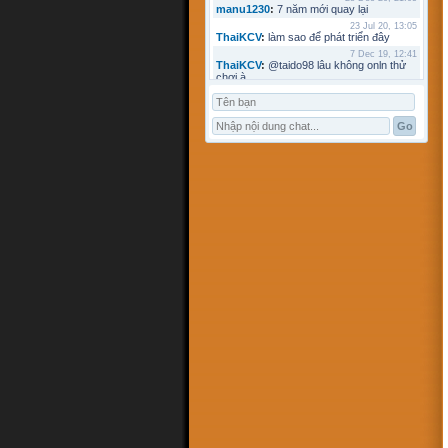
manu1230
:
7 năm mới quay lại
23 Jul 20, 13:05
ThaiKCV
:
làm sao để phát triển đây
7 Dec 19, 12:41
ThaiKCV
:
@taido98 lâu không onln thử
chơi à
7 Dec 19, 12:41
ThaiKCV
:
@kyminh lâu không online
7 Dec 19, 12:37
ThaiKCV
:
có ai chơi thử không?
20 Jan 19, 11:32
riots9x
:
zo
5 Jan 19, 15:21
flowins
:
co
19 Sep 18, 17:18
taido98
:
abc
27 Aug 18, 17:18
Pham Dac Loc
:
hihi
12 May 18, 10:15
Mathos
:
Có ai choi voi em ko?
3 Apr 18, 09:16
ANHNV
:
MÌNH DOWN K ĐƯỢC , AI CÓ
CHO MÌNH XIN VỚI : Chơi cờ toán với
máy tính
16 Mar 18, 20:46
kyminh
:
tạo bàn chơi làm sao
7 Mar 18, 22:13
khoibox4
:
AI CHƠI KO
7 Mar 18, 22:13
khoibox4
:
AI CHƠI KO
17 Feb 18, 10:15
hk90bk
:
còn tui đây