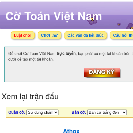
Cờ Toán Việt Nam
Luật chơi
Chơi thử
Các ván đã kết thúc
Câu hỏi t
Để chơi Cờ Toán Việt Nam
trực tuyến
, bạn phải có một tài khoản trên
dưới để tạo một tài khoản.
Xem lại trận đấu
Quân cờ:
Bàn cờ:
Athox