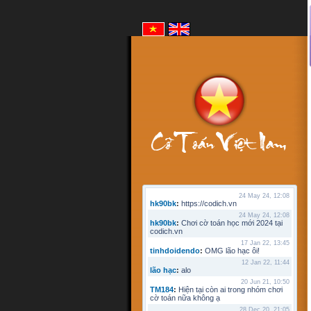
24 May 24, 12:08
hk90bk
:
https://codich.vn
24 May 24, 12:08
hk90bk
:
Chơi cờ toán học mới 2024 tại
codich.vn
17 Jan 22, 13:45
tinhdoidendo
:
OMG lão hạc ôi!
12 Jan 22, 11:44
lão hạc
:
alo
20 Jun 21, 10:50
TM184
:
Hiện tại còn ai trong nhóm chơi
cờ toán nữa không ạ
28 Dec 20, 21:05