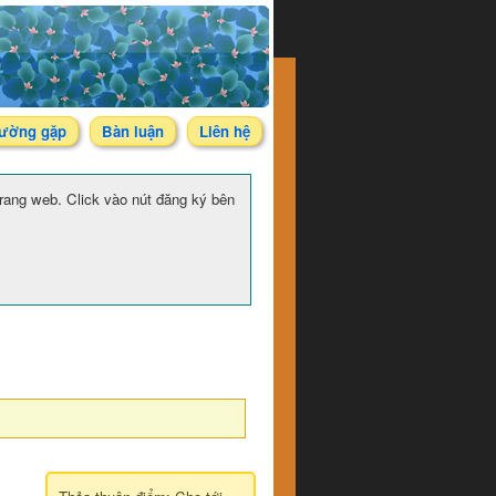
hường gặp
Bàn luận
Liên hệ
 trang web. Click vào nút đăng ký bên