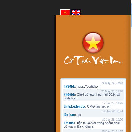
24 May 24, 12:08
hk90bk
:
https://codich.vn
24 May 24, 12:08
hk90bk
:
Chơi cờ toán học mới 2024 tại
codich.vn
17 Jan 22, 13:45
tinhdoidendo
:
OMG lão hạc ôi!
12 Jan 22, 11:44
lão hạc
:
alo
20 Jun 21, 10:50
TM184
:
Hiện tại còn ai trong nhóm chơi
cờ toán nữa không ạ
28 Dec 20, 21:05