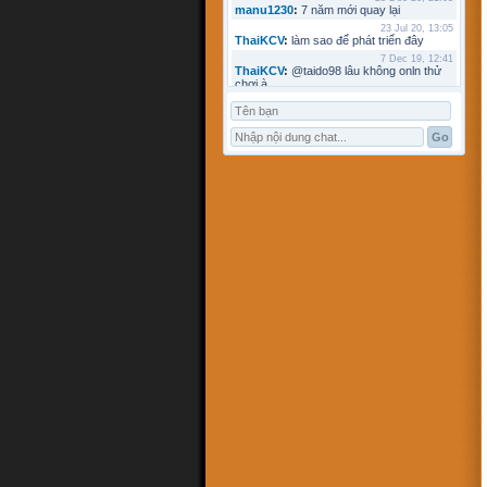
manu1230
:
7 năm mới quay lại
23 Jul 20, 13:05
ThaiKCV
:
làm sao để phát triển đây
7 Dec 19, 12:41
ThaiKCV
:
@taido98 lâu không onln thử
chơi à
7 Dec 19, 12:41
ThaiKCV
:
@kyminh lâu không online
7 Dec 19, 12:37
ThaiKCV
:
có ai chơi thử không?
20 Jan 19, 11:32
riots9x
:
zo
5 Jan 19, 15:21
flowins
:
co
19 Sep 18, 17:18
taido98
:
abc
27 Aug 18, 17:18
Pham Dac Loc
:
hihi
12 May 18, 10:15
Mathos
:
Có ai choi voi em ko?
3 Apr 18, 09:16
ANHNV
:
MÌNH DOWN K ĐƯỢC , AI CÓ
CHO MÌNH XIN VỚI : Chơi cờ toán với
máy tính
16 Mar 18, 20:46
kyminh
:
tạo bàn chơi làm sao
7 Mar 18, 22:13
khoibox4
:
AI CHƠI KO
7 Mar 18, 22:13
khoibox4
:
AI CHƠI KO
17 Feb 18, 10:15
hk90bk
:
còn tui đây