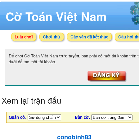
Cờ Toán Việt Nam
Luật chơi
Chơi thử
Các ván đã kết thúc
Câu hỏi t
Để chơi Cờ Toán Việt Nam
trực tuyến
, bạn phải có một tài khoản trên
dưới để tạo một tài khoản.
Xem lại trận đấu
Quân cờ:
Bàn cờ:
congbinh83