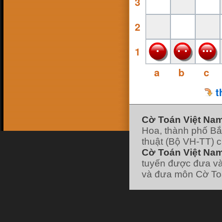
3
16 Feb 18, 13:38
ninhsyò
:
con ai ko
26 Jan 18, 19:10
2
hk90bk
:
https://www.facebook.com/huu.khanh.ba
ch.viet
25 Jan 18, 11:49
1
pokemonfushigidane
:
https://www.facebook.com/minhduyGood
25 Jan 18, 11:49
a
b
c
pokemonfushigidane
:
có ai chơi liên hệ
nick facebook của mình nhé :
22 Jan 18, 19:21
t
pokemonfushigidane
:
ai chơi với mình
ko nhỉ
7 Jan 18, 12:01
hk90bk
:
lão vào forum đi tui có post cái
link đó
Cờ Toán Việt Na
7 Jan 18, 11:58
Hoa, thành phố Bắ
hk90bk
:
giờ ít người chơi cờ Toán nhỉ
7 Jan 18, 11:57
thuật (Bộ VH-TT) 
hk90bk
:
))))
Cờ Toán Việt Nam
7 Jan 18, 11:57
hk90bk
:
Lão Hạc nếu thích chơi trò sắp
tuyến được đưa và
xếp các vì sao thì chơi cờ Dịch nhé
và đưa môn Cờ Toá
7 Jan 18, 06:30
lao hac
:
dau
[xem tiếp]