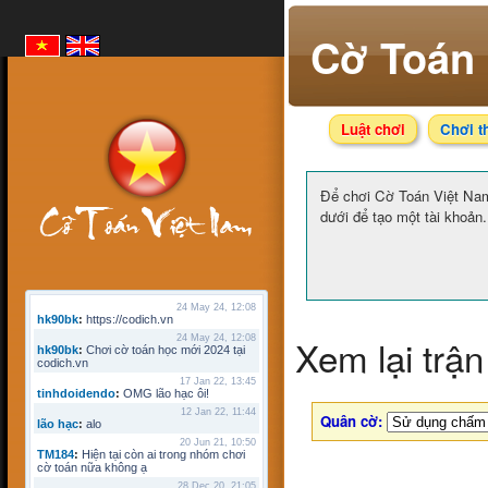
Cờ Toán 
Luật chơi
Chơi t
Để chơi Cờ Toán Việt N
dưới để tạo một tài khoản.
24 May 24, 12:08
hk90bk
:
https://codich.vn
Xem lại trận
24 May 24, 12:08
hk90bk
:
Chơi cờ toán học mới 2024 tại
codich.vn
17 Jan 22, 13:45
tinhdoidendo
:
OMG lão hạc ôi!
12 Jan 22, 11:44
Quân cờ:
lão hạc
:
alo
20 Jun 21, 10:50
TM184
:
Hiện tại còn ai trong nhóm chơi
cờ toán nữa không ạ
28 Dec 20, 21:05