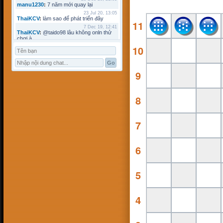
manu1230
:
7 năm mới quay lại
23 Jul 20, 13:05
ThaiKCV
:
làm sao để phát triển đây
11
7 Dec 19, 12:41
ThaiKCV
:
@taido98 lâu không onln thử
chơi à
10
7 Dec 19, 12:41
ThaiKCV
:
@kyminh lâu không online
7 Dec 19, 12:37
ThaiKCV
:
có ai chơi thử không?
9
20 Jan 19, 11:32
riots9x
:
zo
5 Jan 19, 15:21
flowins
:
co
8
19 Sep 18, 17:18
taido98
:
abc
27 Aug 18, 17:18
7
Pham Dac Loc
:
hihi
12 May 18, 10:15
Mathos
:
Có ai choi voi em ko?
3 Apr 18, 09:16
6
ANHNV
:
MÌNH DOWN K ĐƯỢC , AI CÓ
CHO MÌNH XIN VỚI : Chơi cờ toán với
máy tính
16 Mar 18, 20:46
5
kyminh
:
tạo bàn chơi làm sao
7 Mar 18, 22:13
khoibox4
:
AI CHƠI KO
4
7 Mar 18, 22:13
khoibox4
:
AI CHƠI KO
17 Feb 18, 10:15
hk90bk
:
còn tui đây