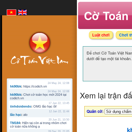
Cờ Toán 
Luật chơi
Chơi t
Để chơi Cờ Toán Việt N
dưới để tạo một tài khoản.
24 May 24, 12:08
hk90bk
:
https://codich.vn
Xem lại trận đ
24 May 24, 12:08
hk90bk
:
Chơi cờ toán học mới 2024 tại
codich.vn
17 Jan 22, 13:45
tinhdoidendo
:
OMG lão hạc ôi!
Quân cờ:
12 Jan 22, 11:44
lão hạc
:
alo
20 Jun 21, 10:50
TM184
:
Hiện tại còn ai trong nhóm chơi
cờ toán nữa không ạ
k
28 Dec 20, 21:05