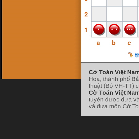
16 Feb 18, 13:38
ninhsyò
:
con ai ko
2
26 Jan 18, 19:10
hk90bk
:
https://www.facebook.com/huu.khanh.ba
ch.viet
1
25 Jan 18, 11:49
pokemonfushigidane
:
https://www.facebook.com/minhduyGood
a
b
c
25 Jan 18, 11:49
pokemonfushigidane
:
có ai chơi liên hệ
nick facebook của mình nhé :
t
22 Jan 18, 19:21
pokemonfushigidane
:
ai chơi với mình
ko nhỉ
7 Jan 18, 12:01
hk90bk
:
lão vào forum đi tui có post cái
Cờ Toán Việt Na
link đó
Hoa, thành phố Bắ
7 Jan 18, 11:58
hk90bk
:
giờ ít người chơi cờ Toán nhỉ
thuật (Bộ VH-TT) 
7 Jan 18, 11:57
Cờ Toán Việt Nam
hk90bk
:
))))
7 Jan 18, 11:57
tuyến được đưa và
hk90bk
:
Lão Hạc nếu thích chơi trò sắp
xếp các vì sao thì chơi cờ Dịch nhé
và đưa môn Cờ Toá
7 Jan 18, 06:30
lao hac
:
dau
[xem tiếp]