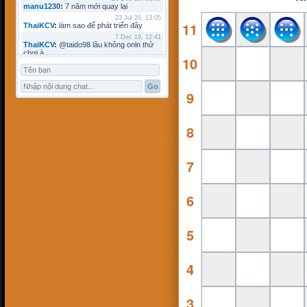
manu1230
:
7 năm mới quay lại
23 Jul 20, 13:05
11
ThaiKCV
:
làm sao để phát triển đây
7 Dec 19, 12:41
ThaiKCV
:
@taido98 lâu không onln thử
chơi à
10
7 Dec 19, 12:41
ThaiKCV
:
@kyminh lâu không online
7 Dec 19, 12:37
ThaiKCV
:
có ai chơi thử không?
9
20 Jan 19, 11:32
riots9x
:
zo
5 Jan 19, 15:21
8
flowins
:
co
19 Sep 18, 17:18
taido98
:
abc
7
27 Aug 18, 17:18
Pham Dac Loc
:
hihi
12 May 18, 10:15
Mathos
:
Có ai choi voi em ko?
6
3 Apr 18, 09:16
ANHNV
:
MÌNH DOWN K ĐƯỢC , AI CÓ
CHO MÌNH XIN VỚI : Chơi cờ toán với
máy tính
5
16 Mar 18, 20:46
kyminh
:
tạo bàn chơi làm sao
7 Mar 18, 22:13
khoibox4
:
AI CHƠI KO
4
7 Mar 18, 22:13
khoibox4
:
AI CHƠI KO
17 Feb 18, 10:15
3
hk90bk
:
còn tui đây